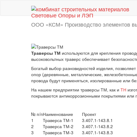
Световые Опоры и ЛЭП
ООО «КСМ» Производство элементов в
Траверсы ТМ
используются для крепления провод
высоковольтных траверс обеспечивает безопасность
Богатый выбор разновидностей изделия, позволяет
опор (деревянные, металлические, железобетонные)
провода будут применяться, изолированные или бе
На нашем предприятии траверсы ТМ, как и
ТН
изго
покрываются антикоррозионными покрытиями или п
№ п/п
Наименование
Проект
1
Траверса ТМ-1
3.407.1-143.8.1
2
Траверса ТМ-2
3.407.1-143.8.2
3
Траверса ТМ-3
3.407.1-143.8.3